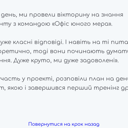
й день, ми провели вікторину на знання
ту з командою «Офіс юного мера».
уже класні відповіді. І навіть на ті пит
оретично, тоді вони починають думат
ня. Дуже круто, ми дуже задоволені».
часть у проекті, розповіли план на ден
т, якою і завершився перший тренінг д
Повернутися на крок назад