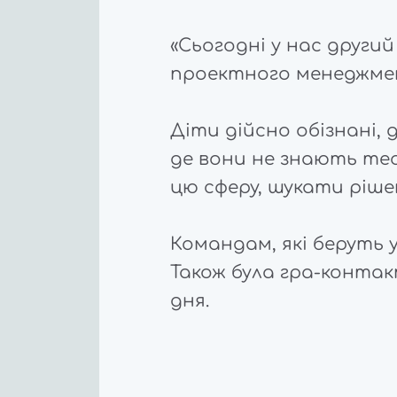
«Сьогодні у нас други
проектного менеджмен
Діти дійсно обізнані, д
де вони не знають те
цю сферу, шукати рішен
Командам, які беруть у
Також була гра-контак
дня.