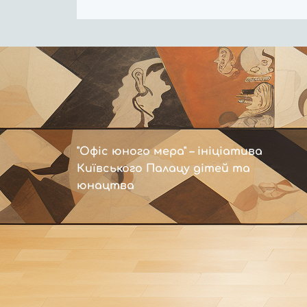
"Офіс юного мера" – ініціатива
Київського Палацу дітей та
юнацтва