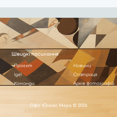
Швидкі посилання
Проєкт
Новини
Ідеї
Співпраця
Команди
Архів фотографій
Офіс Юного Мера © 2026