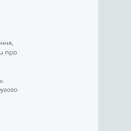
ання,
и про
ь.
ругого