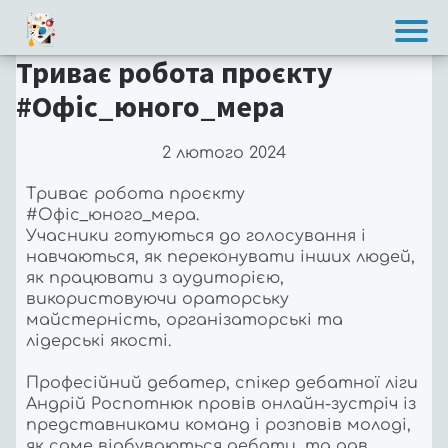
Триває робота проєкту
#Офіс_юного_мера
2 лютого 2024
Триває робота проєкту
#Офіс_юного_мера
.
Учасники готуються до голосування і
навчаються, як переконувати інших людей,
як працювати з аудиторією,
використовуючи ораторську
майстерність, організаторські та
лідерські якості.
Професійний дебатер, спікер дебатної ліги
Андрій Роспотнюк провів онлайн-зустріч із
представниками команд і розповів молоді,
як саме відбуваються дебати, та дав