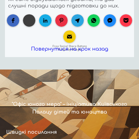
слушні поради щодо підготовки до них.
Free Social Share Buttons
Повернутися на крок назад
Widget by Elfsight
"Офіс юного мера" – ініціатива Київського
Палацу дітей та юнацтва
Швидкі посилання