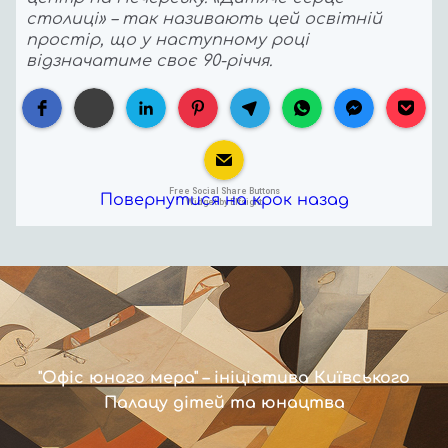
столиці» – так називають цей освітній
простір, що у наступному році
відзначатиме своє 90-річчя.
Free Social Share Buttons
Повернутися на крок назад
Widget by Elfsight
"Офіс юного мера" – ініціатива Київського
Палацу дітей та юнацтва