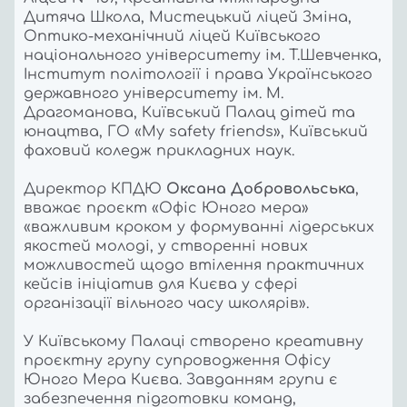
Дитяча Школа, Мистецький ліцей Зміна,
Оптико-механічний ліцей Київського
національного університету ім. Т.Шевченка,
Інститут політології і права Українського
державного університету ім. М.
Драгоманова, Київський Палац дітей та
юнацтва, ГО «My safety friends», Київський
фаховий коледж прикладних наук.
Директор КПДЮ
Оксана Добровольська
,
вважає проєкт «Офіс Юного мера»
«важливим кроком у формуванні лідерських
якостей молоді, у створенні нових
можливостей щодо втілення практичних
кейсів ініціатив для Києва у сфері
організації вільного часу школярів».
У Київському Палаці створено креативну
проєктну групу супроводження Офісу
Юного Мера Києва. Завданням групи є
забезпечення підготовки команд,