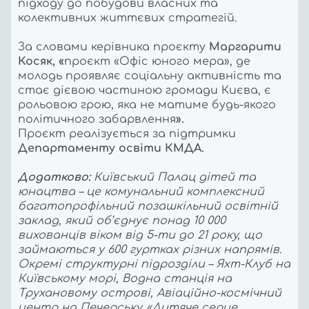
підходу до побудови власних та
колективних життєвих стратегій.
За словами керівника проєкту
Маргарити
Косяк, «
проєкт «Офіс юного мера», де
молодь проявляє соціальну активність та
стає дієвою частиною громади Києва, є
рольовою грою, яка не матиме будь-якого
політичного забарвлення
».
Проєкт реалізується за підтримки
Департаменту освіти КМДА.
Додатково:
Київський Палац дітей та
юнацтва – це комунальний комплексний
багатопрофільний позашкільний освітній
заклад, який об’єднує понад 10 000
вихованців віком від 5-ти до 21 року, що
займаються у 600 гуртках різних напрямів.
Окремі структурні підрозділи – Яхт-Клуб на
Київському морі, Водна станція на
Трухановому острові, Авіаційно-космічний
центр на Печерську. «Дитяче серце