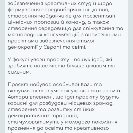
забезпечення креативних студій щодо
формування передвиборчих ініціатив,
створення майданчиків для презентації
ціннісних пропозицій команд, а також
створення середовища для спілкування та
міжнародних консультацій з аналогічними
проєктами забезпечення сталої
демократії у Європі та світі.
У фокусі уваги проєкту – пошук ідей, які
зроблять наше місто більше цікавим та
сильним.
Проєкт набуває особливої ваги та
актуальності в умовах українських реалій.
Автори впевнені, що ідеї проєкту будуть
корисні для розбудови місцевих громад,
створення та розвитку стійких
демократичних традицій,
стимулюватимуть у молодого покоління
прагнення до освіти та креативного