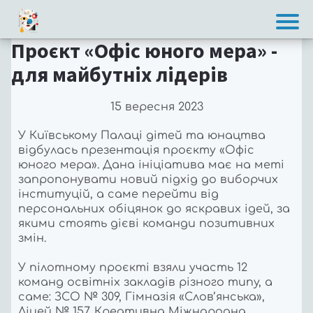
Проєкт «Офіс юного мера» -
для майбутніх лідерів
15 вересня 2023
У Київському Палаці дітей та юнацтва
відбулась презентація проєкту «Офіс
юного мера». Дана ініціатива має на меті
запропонувати новий підхід до виборчих
інституцій, а саме перейти від
персональних обіцянок до яскравих ідей, за
якими стоять дієві команди позитивних
змін.
У пілотному проєкті взяли участь 12
команд освітніх закладів різного типу, а
саме: ЗСО № 309, Гімназія «Слов’янська»,
Ліцей № 157, Креативна Міжнародна